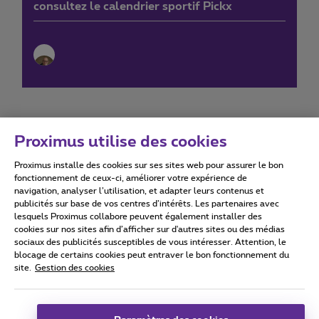
consultez le calendrier sportif Pickx
Proximus utilise des cookies
Proximus installe des cookies sur ses sites web pour assurer le bon
Conditions d'utilisation
Accessibility statement
fonctionnement de ceux-ci, améliorer votre expérience de
navigation, analyser l’utilisation, et adapter leurs contenus et
publicités sur base de vos centres d’intérêts. Les partenaires avec
lesquels Proximus collabore peuvent également installer des
cookies sur nos sites afin d’afficher sur d'autres sites ou des médias
sociaux des publicités susceptibles de vous intéresser. Attention, le
Tous droits réservés. ©
2026
Proximus
blocage de certains cookies peut entraver le bon fonctionnement du
site.
Gestion des cookies
Conditions générales, info consommateur
Liste des prix et tarifs
Accessibilité
Vie privée
Politique de gestion des cookies
Cookie manager
Coordonnées de l’entreprise