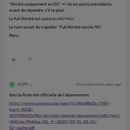
“illimité uniquement en 5G” => lis les posts précédents
avant de répondre, s’il te plait.
Le full illimité est aussi en 4G/4G+.
Le nom aurait du s’apeller “Full illimité+accès 5G”.
Merci
titi70
Forum|Forum|6 years ago
T
Voici la fiche info officielle de l’abonnement:
https://www.proximus.be/dam/jcr:86a88d3a-7597-
4ac4-9106-
567935b05e58/cdn/sites/iportal/documents/pdfs/res/i
nfofiche/Mobilus-5G_fr~2020-03-31-16-01-
52~cache.pdf