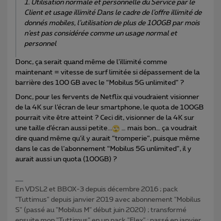
1. Utilisation normale et personnelle du Service par le
Client et usage illimité Dans le cadre de l’offre illimité de
donnés mobiles, l’utilisation de plus de 100GB par mois
n’est pas considérée comme un usage normal et
personnel
Donc, ça serait quand même de l’illimité comme
maintenant = vitesse de surf limitée si dépassement de la
barrière des 100 GB avec le “Mobilus 5G unlimited” ?
Donc, pour les fervents de Netflix qui voudraient visionner
de la 4K sur l’écran de leur smartphone, le quota de 100GB
pourrait vite être atteint ? Ceci dit, visionner de la 4K sur
une taille d’écran aussi petite...
… mais bon… ça voudrait
dire quand même qu’il y aurait “tromperie”, puisque même
dans le cas de l’abonnement “Mobilus 5G unlimited”, il y
aurait aussi un quota (100GB) ?
En VDSL2 et BBOX-3 depuis décembre 2016 ; pack
"Tuttimus" depuis janvier 2019 avec abonnement "Mobilus
S" (passé au "Mobilus M" début juin 2020) ; transformé
ensuite mon "Tuttimus" en un pack "Flex" ; passé en janvier