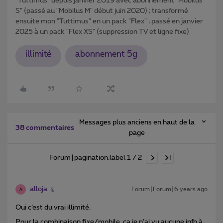
"Tuttimus" depuis janvier 2019 avec abonnement "Mobilus
S" (passé au "Mobilus M" début juin 2020) ; transformé
ensuite mon "Tuttimus" en un pack "Flex" ; passé en janvier
2025 à un pack "Flex XS" (suppression TV et ligne fixe)
illimité
abonnement 5g
Messages plus anciens en haut de la
38 commentaires
page
Forum|pagination.label 1 / 2
alloja
Forum|Forum|6 years ago
A
Oui c’est du vrai illimité.
Pour la combinaison fixe/mobile, ça je n’ai vu aucune info à