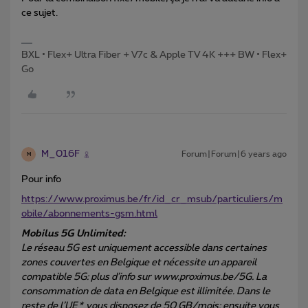
ce sujet.
BXL • Flex+ Ultra Fiber + V7c & Apple TV 4K +++ BW • Flex+
Go
M_016F
Forum|Forum|6 years ago
M
Pour info
https://www.proximus.be/fr/id_cr_msub/particuliers/m
obile/abonnements-gsm.html
Mobilus 5G Unlimited:
Le réseau 5G est uniquement accessible dans certaines
zones couvertes en Belgique et nécessite un appareil
compatible 5G: plus d’info sur www.proximus.be/5G. La
consommation de data en Belgique est illimitée. Dans le
reste de l’UE* vous disposez de 50 GB/mois: ensuite vous