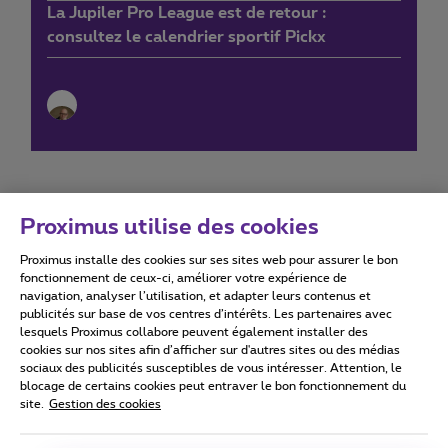
La Jupiler Pro League est de retour :
consultez le calendrier sportif Pickx
Proximus utilise des cookies
Proximus installe des cookies sur ses sites web pour assurer le bon
Conditions d'utilisation
Accessibility statement
fonctionnement de ceux-ci, améliorer votre expérience de
navigation, analyser l’utilisation, et adapter leurs contenus et
publicités sur base de vos centres d’intérêts. Les partenaires avec
lesquels Proximus collabore peuvent également installer des
cookies sur nos sites afin d’afficher sur d'autres sites ou des médias
sociaux des publicités susceptibles de vous intéresser. Attention, le
Tous droits réservés. ©
2026
Proximus
blocage de certains cookies peut entraver le bon fonctionnement du
site.
Gestion des cookies
Conditions générales, info consommateur
Liste des prix et tarifs
Accessibilité
Vie privée