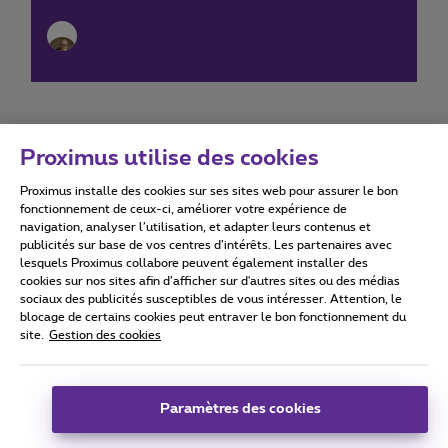
Proximus utilise des cookies
Proximus installe des cookies sur ses sites web pour assurer le bon
Conditions d'utilisation
Accessibility statement
fonctionnement de ceux-ci, améliorer votre expérience de
navigation, analyser l’utilisation, et adapter leurs contenus et
publicités sur base de vos centres d’intérêts. Les partenaires avec
lesquels Proximus collabore peuvent également installer des
cookies sur nos sites afin d’afficher sur d'autres sites ou des médias
sociaux des publicités susceptibles de vous intéresser. Attention, le
Tous droits réservés. ©
2026
Proximus
blocage de certains cookies peut entraver le bon fonctionnement du
site.
Gestion des cookies
Conditions générales, info consommateur
Liste des prix et tarifs
Accessibilité
Vie privée
Politique de gestion des cookies
Cookie manager
Coordonnées de l’entreprise
Paramètres des cookies
Ce site a été créé et est géré conformément au droit belge.
Boulevard du Roi Albert II 27 - B-1030 Bruxelles.