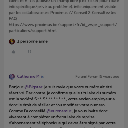
client et n° tél (utilisez un champ libre p.ex. ticket pour toute
info spécifique/privé au problème), info uniquement visible
par les collaborateurs Proximus // Conseil 2: Consultez les
FAQ
https://www.proximus.be/support/fr/id_zwpr_support/
particuliers/support.html
1 personne aime
Catherine M
Forum|Forum|5 years ago
Bonjour
@Bigstar
je suis ravie que votre numéro ait été
réactivé. Par contre, je confirme que le titulaire du numéro
est la société S** S********, votre ancien employeur a
donc le droit de résilier et/ou modifier votre numéro.
Comme l’a conseillé
@euronamur
, je vous invite donc
vivement à compléter un formulaire de reprise
d’abonnement téléphonique qui devra être signé par votre