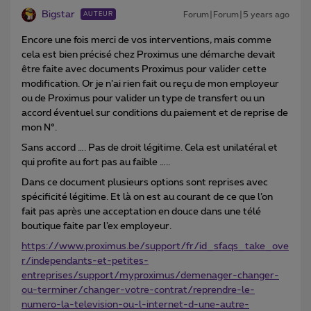
Bigstar
Forum|Forum|5 years ago
AUTEUR
Encore une fois merci de vos interventions, mais comme
cela est bien précisé chez Proximus une démarche devait
être faite avec documents Proximus pour valider cette
modification. Or je n’ai rien fait ou reçu de mon employeur
ou de Proximus pour valider un type de transfert ou un
accord éventuel sur conditions du paiement et de reprise de
mon N°.
Sans accord …. Pas de droit légitime. Cela est unilatéral et
qui profite au fort pas au faible …..
Dans ce document plusieurs options sont reprises avec
spécificité légitime. Et là on est au courant de ce que l’on
fait pas après une acceptation en douce dans une télé
boutique faite par l’ex employeur.
https://www.proximus.be/support/fr/id_sfaqs_take_ove
r/independants-et-petites-
entreprises/support/myproximus/demenager-changer-
ou-terminer/changer-votre-contrat/reprendre-le-
numero-la-television-ou-l-internet-d-une-autre-