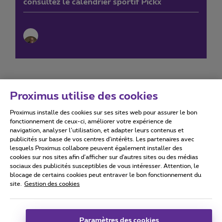
consultez le calendrier sportif Pickx
Proximus utilise des cookies
Proximus installe des cookies sur ses sites web pour assurer le bon
Conditions d'utilisation
Accessibility statement
fonctionnement de ceux-ci, améliorer votre expérience de
navigation, analyser l’utilisation, et adapter leurs contenus et
publicités sur base de vos centres d’intérêts. Les partenaires avec
lesquels Proximus collabore peuvent également installer des
cookies sur nos sites afin d’afficher sur d'autres sites ou des médias
sociaux des publicités susceptibles de vous intéresser. Attention, le
Tous droits réservés. ©
2026
Proximus
blocage de certains cookies peut entraver le bon fonctionnement du
site.
Gestion des cookies
Conditions générales, info consommateur
Liste des prix et tarifs
Accessibilité
Vie privée
Politique de gestion des cookies
Cookie manager
Coordonnées de l’entreprise
Paramètres des cookies