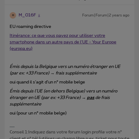
M_016F
Forum|Forum|2 years ago
M
EU roaming directive
Itinérance: ce que vous payez pour utiliser votre
smartphone dans un autre pays de l’UE - Your Europe
(europa.eu)
Émis depuis la Belgique vers un numéro étranger en UE
(par ex: +33 France) → frais supplémentaire
oui quand il s’agit d’un n° mobile belge
Émis depuis l’UE (en dehors Belgique) vers un numéro
étranger en UE (par ex: +33 France) →
pas
de frais
supplémentaire
oui (pour un n° mobile belge)
Conseil 1:Indiquez dans votre forum login profile votre n°
client et n° tél (utilisez un champ libre p.ex. ticket pour toute