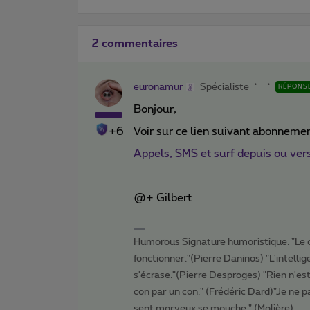
2 commentaires
euronamur
Spécialiste
RÉPONS
Bonjour,
+6
Voir sur ce lien suivant abonneme
Appels, SMS et surf depuis ou vers
@+ Gilbert
Humorous Signature humoristique. "Le 
fonctionner."(Pierre Daninos) "L'intelli
s'écrase."(Pierre Desproges) "Rien n'es
con par un con." (Frédéric Dard)"Je ne pa
sent morveux se mouche." (Molière)