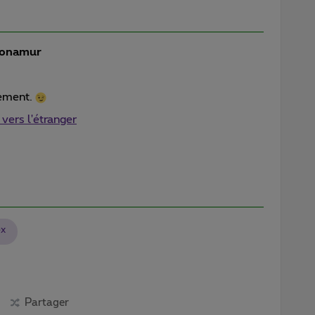
onamur
nement.
vers l'étranger
ex
Partager