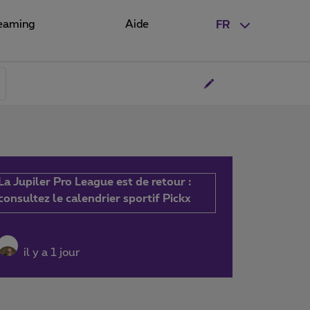
eaming
Aide
FR
La Jupiler Pro League est de retour :
consultez le calendrier sportif Pickx
il y a 1 jour