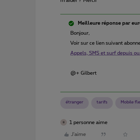
m'aider ? Mercii
Meilleure réponse par
eur
Bonjour,
Voir sur ce lien suivant abon
Appels, SMS et surf depuis ou 
@+ Gilbert
étranger
tarifs
Mobile fl
1 personne aime
B
J'aime