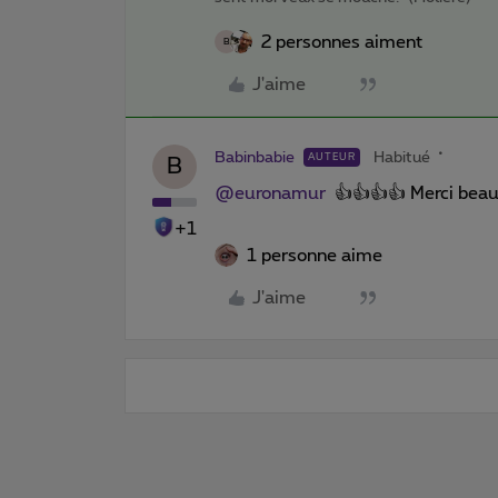
2 personnes aiment
B
J'aime
Babinbabie
Habitué
AUTEUR
B
@euronamur
👍👍👍👍 Merci bea
+1
1 personne aime
J'aime