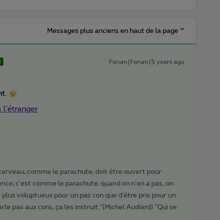
Messages plus anciens en haut de la page
Forum|Forum|5 years ago
E
nt.
 l'étranger
cerveau, comme le parachute, doit être ouvert pour
gence, c'est comme le parachute, quand on n'en a pas, on
t plus voluptueux pour un pas con que d'être pris pour un
rle pas aux cons, ça les instruit."(Michel Audiard) "Qui se