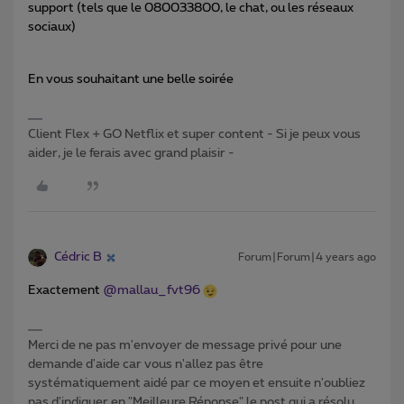
support (tels que le 080033800, le chat, ou les réseaux
sociaux)
En vous souhaitant une belle soirée
Client Flex + GO Netflix et super content - Si je peux vous
aider, je le ferais avec grand plaisir -
Cédric B
Forum|Forum|4 years ago
Exactement
@mallau_fvt96
Merci de ne pas m'envoyer de message privé pour une
demande d'aide car vous n'allez pas être
systématiquement aidé par ce moyen et ensuite n'oubliez
pas d'indiquer en "Meilleure Réponse" le post qui a résolu