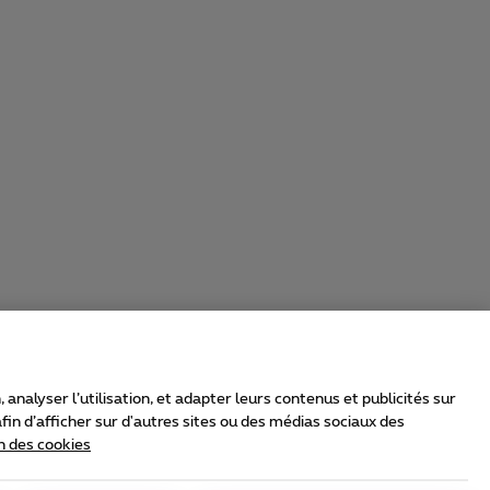
nalyser l’utilisation, et adapter leurs contenus et publicités sur
in d’afficher sur d'autres sites ou des médias sociaux des
n des cookies