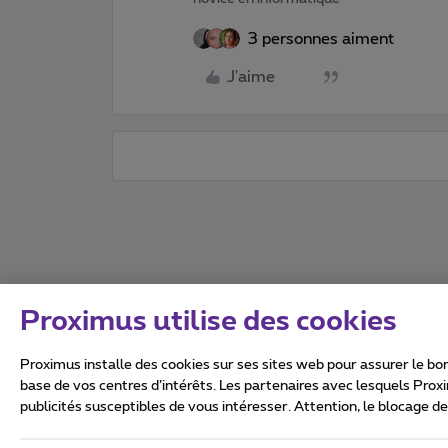
3 personnes aiment
J'aime
Proximus utilise des cookies
Proximus installe des cookies sur ses sites web pour assurer le bon
base de vos centres d’intérêts. Les partenaires avec lesquels Prox
publicités susceptibles de vous intéresser. Attention, le blocage d
Tous droits réservés. ©
2026
Conditions générales, info 