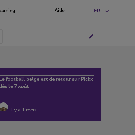
eaming
Aide
FR
Le football belge est de retour sur Pickx
dès le 7 août
il y a 1 mois