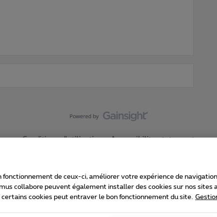
Conditions d'utilisation
Accessibility statement
 fonctionnement de ceux-ci, améliorer votre expérience de navigation, a
imus collabore peuvent également installer des cookies sur nos sites af
e certains cookies peut entraver le bon fonctionnement du site.
Gestio
Proximus
consommateur
Liste des prix et tarifs
Accessibilité