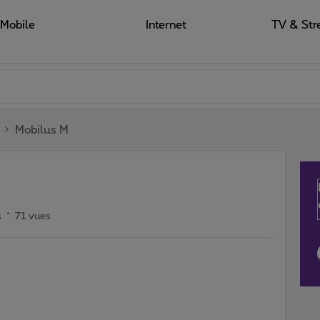
Mobile
Internet
TV & Str
Mobilus M
s
71 vues