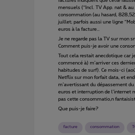
factures indiquent que cette fau
mensuels (“Incl. TV App. nat & au 
consommation (au hasard, 828,522
juillet; parfois aussi une ligne “M
euros à la facture…
Je ne regarde pas la TV sur mon sma
Comment puis-je avoir une conso
Tout cela restait anecdotique car j
commencé à) m’arriver ces dernier
habitudes de surf). Ce mois-ci (aoû
Netflix sur mon forfait data, et en
m’avertissant du dépassement du f
euros et interruption de l’internet 
pas cette consommatio,n fantaisis
Que puis-je faire?
facture
consommation
T