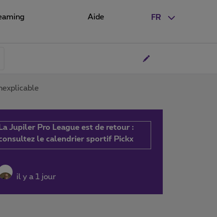
eaming
Aide
FR
nexplicable
La Jupiler Pro League est de retour :
consultez le calendrier sportif Pickx
il y a 1 jour