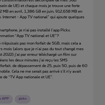
sse consommation est décomptée de mes 5GB
sein de UE) et chaque mois je trouve une forte
 MB en avril, 1,386 GB en juin, 912,658 MB en
ob. Internet - App TV national” qui ajoute quelques
rtphone, je n’ai pas installé l’app Pickx.
mmation “App TV national et UE”?
e n’épuisais pas mon forfait de 5GB, mais cela a
s mois (alors que je n’ai pas du tout changé mes
t 2022) j’ai par erreur téléchargé un film sur
déans les deux minutes j’ai reçu les SMS
orfait, de dépassement de 25, puis 50, puis de 60
mobile. Cela ne me serait pas arrivé s’il n’y avait
te de “TV App nationale et UE”.
v APP
pickx