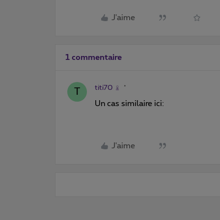
J'aime
1 commentaire
titi70
T
Un cas similaire ici:
J'aime