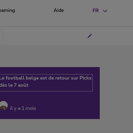
eaming
Aide
FR
Le football belge est de retour sur Pickx
dès le 7 août
il y a 1 mois