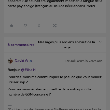
apparaît ? Je souhaiterai également modifier la langue de la
carte pay and go (français au lieu de néerlandais). Merci !
Messages plus anciens en haut de la
3 commentaires
page
David W
Forum|Forum|5 years ago
Bonjour
@Elisa H
Pourriez-vous me communiquer le pseudo que vous voulez
utiliser svp ?
Pourriez-vous également mettre dans votre profil le
numéro de GSM concerné ?
N’oubliez pas de cliquer sur « Meilleure réponse » une fois la