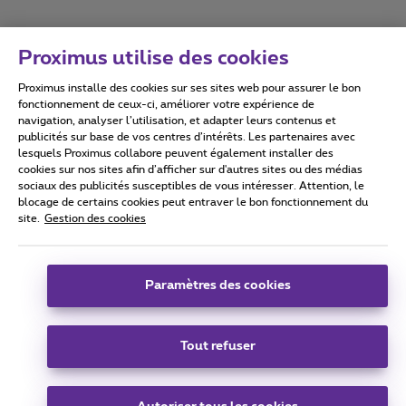
Proximus utilise des cookies
Proximus installe des cookies sur ses sites web pour assurer le bon
Conditions d'utilisation
Accessibility statement
fonctionnement de ceux-ci, améliorer votre expérience de
navigation, analyser l’utilisation, et adapter leurs contenus et
publicités sur base de vos centres d’intérêts. Les partenaires avec
lesquels Proximus collabore peuvent également installer des
cookies sur nos sites afin d’afficher sur d'autres sites ou des médias
sociaux des publicités susceptibles de vous intéresser. Attention, le
Tous droits réservés. ©
2026
Proximus
blocage de certains cookies peut entraver le bon fonctionnement du
site.
Gestion des cookies
Conditions générales, info consommateur
Liste des prix et tarifs
Accessibilité
Vie privée
Politique de gestion des cookies
Cookie manager
Coordonnées de l’entreprise
Paramètres des cookies
Ce site a été créé et est géré conformément au droit belge.
Boulevard du Roi Albert II 27 - B-1030 Bruxelles.
Tout refuser
Carrier & Wholesale Solutions