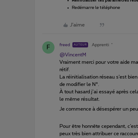
Réinitialiser les paramètres rés
Redémarre le téléphone
J'aime
freed
Apprenti
AUTEUR
F
@VincentM
Vraiment merci pour votre aide mai
rétif.
La réinitialisation réseau s’est bi
de modifier le N°.
À tout hasard j’ai essayé après ce
le même résultat.
Je commence à désespérer un peu
Pour être honnête cependant, c’es
peux très bien attribuer ce raccour