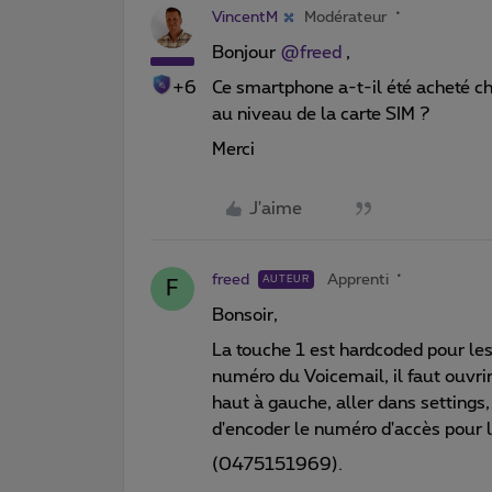
VincentM
Modérateur
Bonjour ​
@freed
,
+6
Ce smartphone a-t-il été acheté che
au niveau de la carte SIM ?
Merci
J'aime
freed
Apprenti
AUTEUR
F
Bonsoir,
La touche 1 est hardcoded pour les
numéro du Voicemail, il faut ouvrir
haut à gauche, aller dans settings,
d'encoder le numéro d'accès pour 
(0475151969).