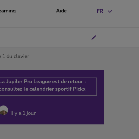
eaming
Aide
FR
e 1 du clavier
La Jupiler Pro League est de retour :
consultez le calendrier sportif Pickx
il y a 1 jour