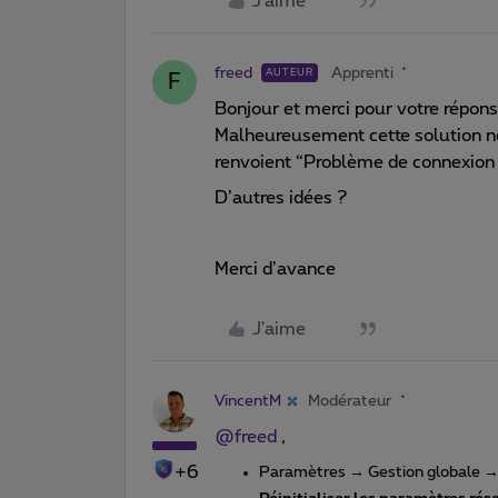
J'aime
freed
Apprenti
AUTEUR
F
Bonjour et merci pour votre répons
Malheureusement cette solution ne
renvoient “Problème de connexion
D’autres idées ?
Merci d’avance
J'aime
VincentM
Modérateur
@freed
,
+6
Paramètres → Gestion globale → R