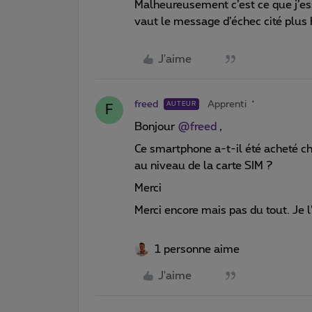
Malheureusement c’est ce que j’ess
vaut le message d’échec cité plus 
J'aime
freed
Apprenti
AUTEUR
F
Bonjour ​
@freed
,
Ce smartphone a-t-il été acheté che
au niveau de la carte SIM ?
Merci
Merci encore mais pas du tout. Je l
1 personne aime
J'aime