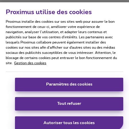
Proximus utilise des cookies
Proximus installe des cookies sur ses sites web pour assurer le bon
Conditions d'utilisation
Accessibility statement
fonctionnement de ceux-ci, améliorer votre expérience de
navigation, analyser l’utilisation, et adapter leurs contenus et
publicités sur base de vos centres d’intérêts. Les partenaires avec
lesquels Proximus collabore peuvent également installer des
cookies sur nos sites afin d’afficher sur d'autres sites ou des médias
sociaux des publicités susceptibles de vous intéresser. Attention, le
Tous droits réservés. ©
2026
Proximus
blocage de certains cookies peut entraver le bon fonctionnement du
site.
Gestion des cookies
Conditions générales, info consommateur
Liste des prix et tarifs
Accessibilité
Vie privée
Politique de gestion des cookies
Cookie manager
Coordonnées de l’entreprise
Paramètres des cookies
Ce site a été créé et est géré conformément au droit belge.
Boulevard du Roi Albert II 27 - B-1030 Bruxelles.
Tout refuser
Carrier & Wholesale Solutions
Autoriser tous les cookies
Proximus Group
|
Telindus