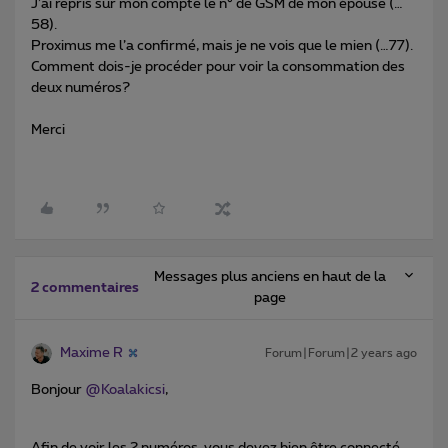
J’ai repris sur mon compte le n° de GSM de mon épouse (…
58).
Proximus me l’a confirmé, mais je ne vois que le mien (…77).
Comment dois-je procéder pour voir la consommation des
deux numéros?
Merci
Messages plus anciens en haut de la
2 commentaires
page
Maxime R
Forum|Forum|2 years ago
Bonjour
@Koalakicsi
,
Afin de voir les 2 numéros, vous devez bien être connecté