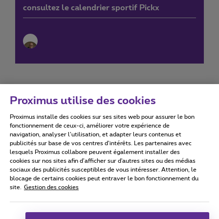
consultez le calendrier sportif Pickx
Proximus utilise des cookies
Proximus installe des cookies sur ses sites web pour assurer le bon
Conditions d'utilisation
Accessibility statement
fonctionnement de ceux-ci, améliorer votre expérience de
navigation, analyser l’utilisation, et adapter leurs contenus et
publicités sur base de vos centres d’intérêts. Les partenaires avec
lesquels Proximus collabore peuvent également installer des
cookies sur nos sites afin d’afficher sur d'autres sites ou des médias
sociaux des publicités susceptibles de vous intéresser. Attention, le
Tous droits réservés. ©
2026
Proximus
blocage de certains cookies peut entraver le bon fonctionnement du
site.
Gestion des cookies
Conditions générales, info consommateur
Liste des prix et tarifs
Accessibilité
Vie privée
Politique de gestion des cookies
Cookie manager