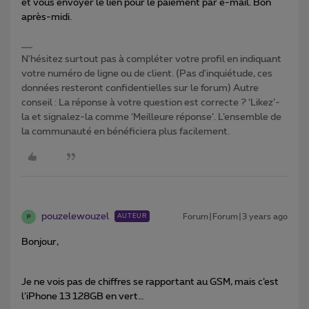
et vous envoyer le lien pour le paiement par e-mail. Bon
après-midi.
N'hésitez surtout pas à compléter votre profil en indiquant
votre numéro de ligne ou de client. (Pas d'inquiétude, ces
données resteront confidentielles sur le forum) Autre
conseil : La réponse à votre question est correcte ? ‘Likez’-
la et signalez-la comme ‘Meilleure réponse’. L’ensemble de
la communauté en bénéficiera plus facilement.
pouzelewouzel
Forum|Forum|3 years ago
AUTEUR
P
Bonjour,
Je ne vois pas de chiffres se rapportant au GSM, mais c’est
l’iPhone 13 128GB en vert…