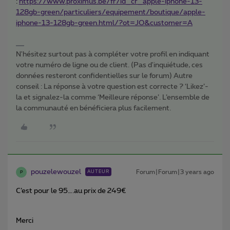
:
https://www.proximus.be/fr/id_cr_apple-iphone-13-
128gb-green/particuliers/equipement/boutique/apple-
iphone-13-128gb-green.html/?ot=JO&customer=A
N'hésitez surtout pas à compléter votre profil en indiquant
votre numéro de ligne ou de client. (Pas d'inquiétude, ces
données resteront confidentielles sur le forum) Autre
conseil : La réponse à votre question est correcte ? ‘Likez’-
la et signalez-la comme ‘Meilleure réponse’. L’ensemble de
la communauté en bénéficiera plus facilement.
pouzelewouzel
Forum|Forum|3 years ago
AUTEUR
P
C’est pour le 95….au prix de 249€
Merci