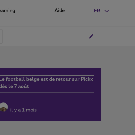
eaming
Aide
FR
Le football belge est de retour sur Pickx
dès le 7 août
il y a 1 mois