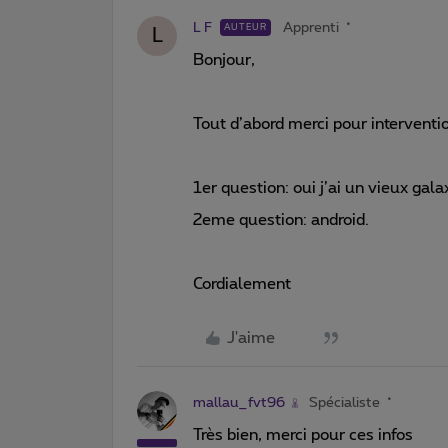
L F
Apprenti
AUTEUR
L
Bonjour,
Tout d’abord merci pour interventio
1er question: oui j’ai un vieux gala
2eme question: android.
Cordialement
J'aime
mallau_fvt96
Spécialiste
Très bien, merci pour ces infos