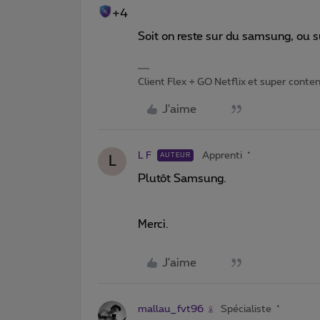
+4
Soit on reste sur du samsung, ou s
Client Flex + GO Netflix et super content 
J'aime
L F
Apprenti
AUTEUR
L
Plutôt Samsung.
Merci.
J'aime
mallau_fvt96
Spécialiste