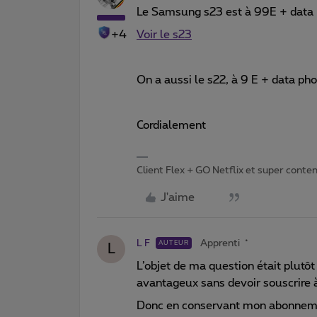
Le Samsung s23 est à 99E + data 
+4
Voir le s23
On a aussi le s22, à 9 E + data ph
Cordialement
Client Flex + GO Netflix et super content 
J'aime
L F
Apprenti
AUTEUR
L
L’objet de ma question était plutôt
avantageux sans devoir souscrire
Donc en conservant mon abonnemen