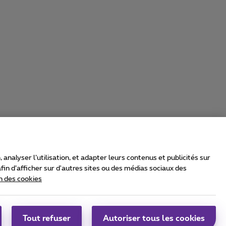
nalyser l’utilisation, et adapter leurs contenus et publicités sur
in d’afficher sur d'autres sites ou des médias sociaux des
n des cookies
rrier & Wholesale Solutions
oximus Group
|
Telindus
Tout refuser
Autoriser tous les cookies
bs
|
Sitemap