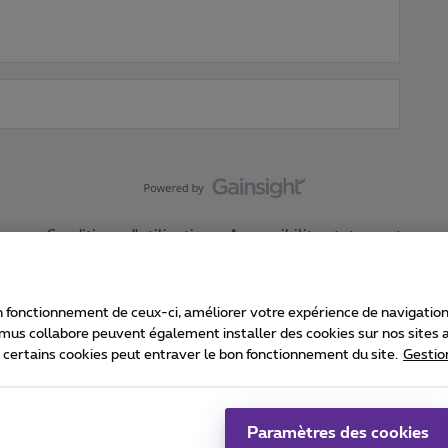
Conditions d'utilisation
Accessibility statement
 fonctionnement de ceux-ci, améliorer votre expérience de navigation, a
imus collabore peuvent également installer des cookies sur nos sites af
e certains cookies peut entraver le bon fonctionnement du site.
Gestio
Proximus
consommateur
Liste des prix et tarifs
Accessibilité
stion des cookies
Cookie manager
Coordonnées de l’entreprise
Ca
é conformément au droit belge.
Pr
Paramètres des cookies
 - B-1030 Bruxelles.
Jo