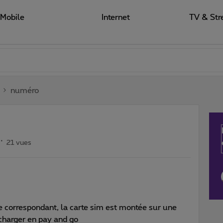
Mobile
Internet
TV & Str
numéro
21 vues
e correspondant, la carte sim est montée sur une
echarger en pay and go