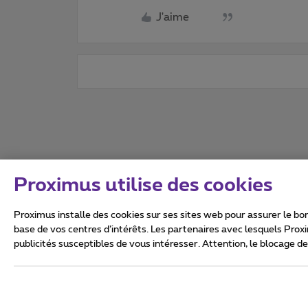
J'aime
Proximus utilise des cookies
Proximus installe des cookies sur ses sites web pour assurer le bon
base de vos centres d’intérêts. Les partenaires avec lesquels Prox
publicités susceptibles de vous intéresser. Attention, le blocage d
Tous droits réservés. ©
2026
Conditions générales, info 
Vie privée
Politique de ge
Ce site a été créé et est gér
Boulevard du Roi Albert II 27