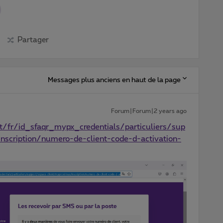
Partager
Messages plus anciens en haut de la page
Forum|Forum|2 years ago
/fr/id_sfaqr_mypx_credentials/particuliers/sup
nscription/numero-de-client-code-d-activation-