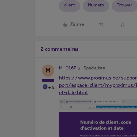
client
Numéro
Trouver
J'aime
2 commentaires
M_016F
Spécialiste
M
https://www.proximus.be/support
port/espace-client/myproximus/i
+4
et-date.html