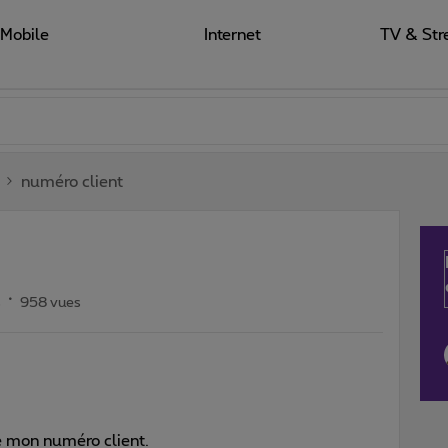
Mobile
Internet
TV & Str
numéro client
s
958 vues
é mon numéro client.