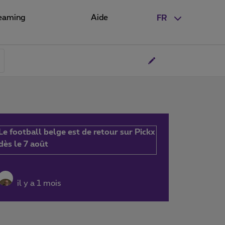
eaming
Aide
FR
Le football belge est de retour sur Pickx
dès le 7 août
il y a 1 mois