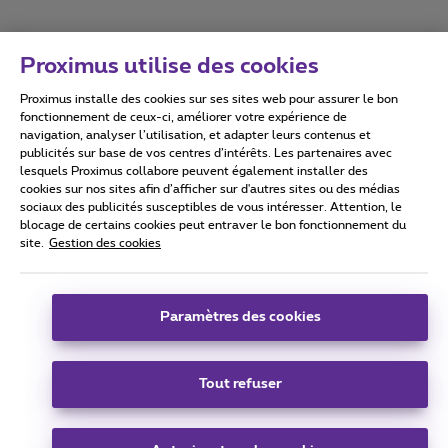
Proximus utilise des cookies
Proximus installe des cookies sur ses sites web pour assurer le bon
Conditions d'utilisation
Accessibility statement
fonctionnement de ceux-ci, améliorer votre expérience de
navigation, analyser l’utilisation, et adapter leurs contenus et
publicités sur base de vos centres d’intérêts. Les partenaires avec
lesquels Proximus collabore peuvent également installer des
cookies sur nos sites afin d’afficher sur d'autres sites ou des médias
sociaux des publicités susceptibles de vous intéresser. Attention, le
Tous droits réservés. ©
2026
Proximus
blocage de certains cookies peut entraver le bon fonctionnement du
site.
Gestion des cookies
Conditions générales, info consommateur
Liste des prix et tarifs
Accessibilité
Vie privée
Politique de gestion des cookies
Cookie manager
Coordonnées de l’entreprise
Paramètres des cookies
Ce site a été créé et est géré conformément au droit belge.
Boulevard du Roi Albert II 27 - B-1030 Bruxelles.
Tout refuser
Carrier & Wholesale Solutions