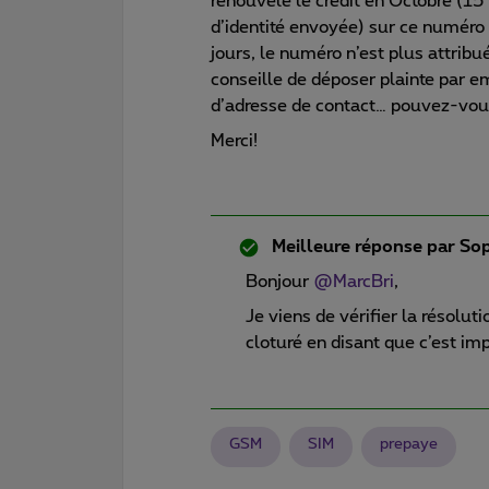
renouvelé le crédit en Octobre (15
d’identité envoyée) sur ce numér
jours, le numéro n’est plus attribu
conseille de déposer plainte par em
d’adresse de contact… pouvez-vou
Merci!
Meilleure réponse par
Sop
Bonjour
@MarcBri
,
Je viens de vérifier la résolut
cloturé en disant que c’est im
GSM
SIM
prepaye