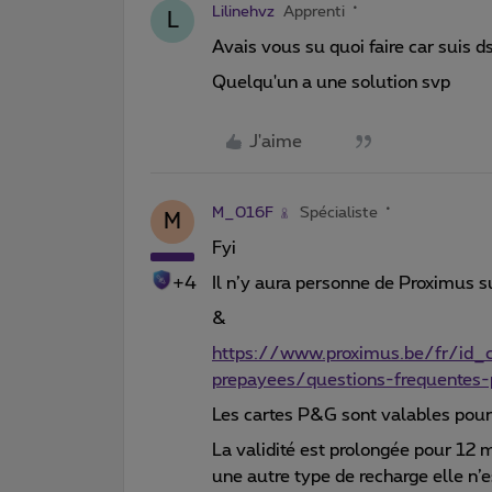
Lilinehvz
Apprenti
L
Avais vous su quoi faire car suis 
Quelqu'un a une solution svp
J'aime
M_016F
Spécialiste
M
Fyi
+4
Il n’y aura personne de Proximus s
&
https://www.proximus.be/fr/id_c
prepayees/questions-frequentes
Les cartes P&G sont valables pou
La validité est prolongée pour 12 
une autre type de recharge elle n’