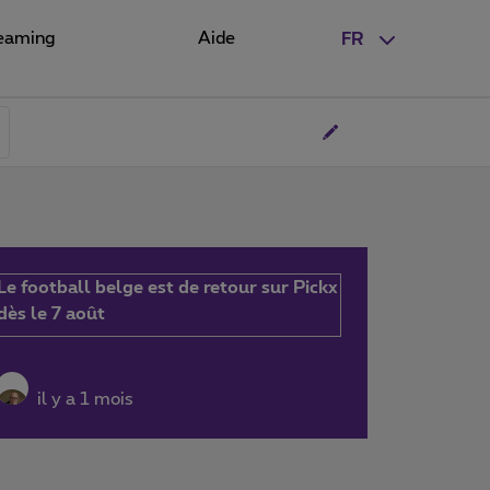
eaming
Aide
FR
Le football belge est de retour sur Pickx
dès le 7 août
il y a 1 mois