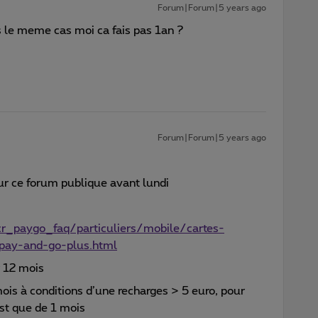
Forum|Forum|5 years ago
ds le meme cas moi ca fais pas 1an ?
Forum|Forum|5 years ago
ur ce forum publique avant lundi
r_paygo_faq/particuliers/mobile/cartes-
-pay-and-go-plus.html
r 12 mois
mois à conditions d’une recharges > 5 euro, pour
est que de 1 mois