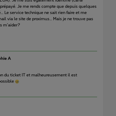
 EUR). Je me suis également identifié (carte
o prépayé. Je me rends compte que depuis quelques
é… Le service technique ne sait rien faire et me
ail via le site de proximus… Mais je ne trouve pas
s m’aider?
hie A
ion du ticket IT et malheureusement il est
possible