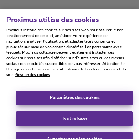
Proximus utilise des cookies
Proximus installe des cookies sur ses sites web pour assurer le bon
Conditions d'utilisation
Accessibility statement
fonctionnement de ceux-ci, améliorer votre expérience de
navigation, analyser l’utilisation, et adapter leurs contenus et
publicités sur base de vos centres d’intérêts. Les partenaires avec
lesquels Proximus collabore peuvent également installer des
cookies sur nos sites afin d’afficher sur d'autres sites ou des médias
sociaux des publicités susceptibles de vous intéresser. Attention, le
Tous droits réservés. ©
2026
Proximus
blocage de certains cookies peut entraver le bon fonctionnement du
site.
Gestion des cookies
Conditions générales, info consommateur
Liste des prix et tarifs
Accessibilité
Vie privée
Politique de gestion des cookies
Cookie manager
Coordonnées de l’entreprise
Paramètres des cookies
Ce site a été créé et est géré conformément au droit belge.
Boulevard du Roi Albert II 27 - B-1030 Bruxelles.
Tout refuser
Carrier & Wholesale Solutions