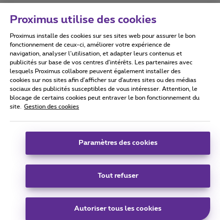
Proximus utilise des cookies
Proximus installe des cookies sur ses sites web pour assurer le bon
Conditions d'utilisation
Accessibility statement
fonctionnement de ceux-ci, améliorer votre expérience de
navigation, analyser l’utilisation, et adapter leurs contenus et
publicités sur base de vos centres d’intérêts. Les partenaires avec
lesquels Proximus collabore peuvent également installer des
cookies sur nos sites afin d’afficher sur d'autres sites ou des médias
sociaux des publicités susceptibles de vous intéresser. Attention, le
Tous droits réservés. ©
2026
Proximus
blocage de certains cookies peut entraver le bon fonctionnement du
site.
Gestion des cookies
Conditions générales, info consommateur
Liste des prix et tarifs
Accessibilité
Vie privée
Politique de gestion des cookies
Cookie manager
Coordonnées de l’entreprise
Paramètres des cookies
Ce site a été créé et est géré conformément au droit belge.
Boulevard du Roi Albert II 27 - B-1030 Bruxelles.
Tout refuser
Carrier & Wholesale Solutions
Autoriser tous les cookies
Proximus Group
|
Telindus