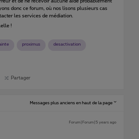
 erreur et de ne recevoir aucune aide probablement
yons donc ce forum, où nos lisons plusieurs cas
acter les services de médiation.
elle !
ainte
proximus
desactivation
Partager
Messages plus anciens en haut de la page
Forum|Forum|5 years ago