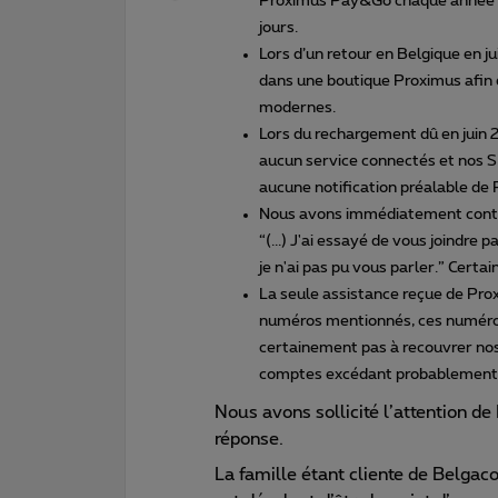
Proximus Pay&Go chaque année av
jours.
Lors d’un retour en Belgique en 
dans une boutique Proximus afin
modernes.
Lors du rechargement dû en juin 
aucun service connectés et nos S
aucune notification préalable de 
Nous avons immédiatement contac
“(...) J'ai essayé de vous joindre
je n'ai pas pu vous parler.” Cert
La seule assistance reçue de Proxi
numéros mentionnés, ces numéros 
certainement pas à recouvrer nos
comptes excédant probablemen
Nous avons sollicité l’attention de
réponse.
La famille étant cliente de Belgaco