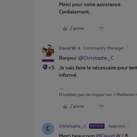
Merci pour votre assistance.
Cordialement,
J'aime
David W
Community Manager
Bonjour
@Christophe_C
+5
Je vais faire le nécessaire pour te
informé.
N’oubliez pas de cliquer sur « Meilleure
J'aime
Christophe_C
Apprenti
AUTEUR
C
Merci beaucoup
@David W
! 🤞