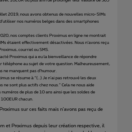
ec 10EUR ou plus afin de prolonger leur validité de 365
juillet 2019, nous avons obtenus de nouvelles micro-SIMs
 d’utiliser nos numéros belges dans des smartphones
2020, nos comptes clients Proximus en ligne ne montrait
IMs étaient effectivement désactivées. Nous n’avons reçu
Proximus, courriel ou SMS.
té Proximus qui a eu la bienveillance de répondre
 par téléphone au sujet de votre question. Malheureusement,
ains ne manquent pas d’humour.
mus se résume à “(...) Je n'ai pas retrouvé les deux
ne sont plus actifs chez nous.” Cela ne nous aide
 numéros de plus de 10 ans ainsi que les soldes de
t 100EUR chacun.
 Proximus sur ces faits mais n’avons pas reçu de
m et Proximus depuis leur création respective, il