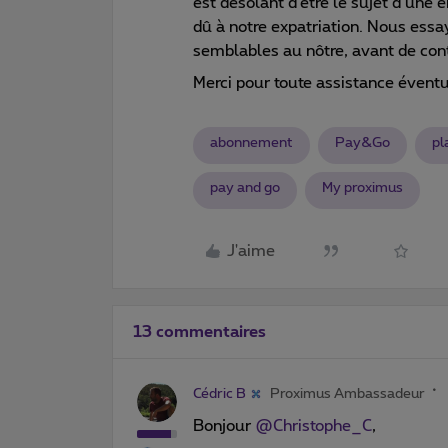
est désolant d’être le sujet d’une
dû à notre expatriation. Nous essa
semblables au nôtre, avant de cont
Merci pour toute assistance éventu
abonnement
Pay&Go
pl
pay and go
My proximus
J'aime
13 commentaires
Cédric B
Proximus Ambassadeur
Bonjour
@Christophe_C
,