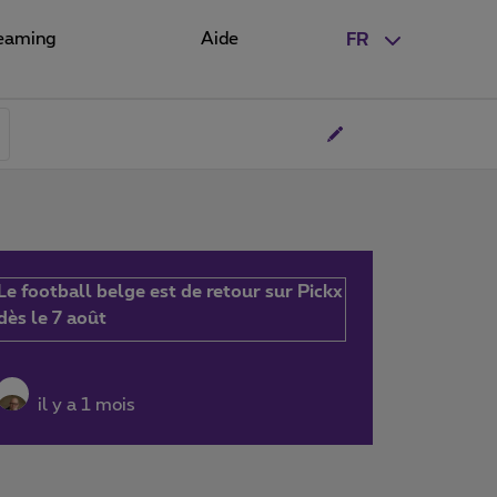
eaming
Aide
FR
Le football belge est de retour sur Pickx
dès le 7 août
il y a 1 mois