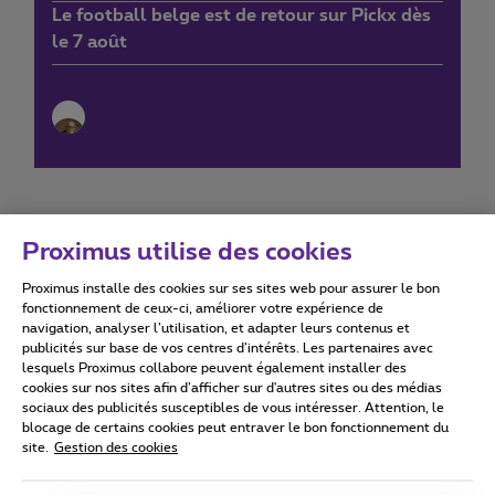
Le football belge est de retour sur Pickx dès
le 7 août
Proximus utilise des cookies
Proximus installe des cookies sur ses sites web pour assurer le bon
Conditions d'utilisation
Accessibility statement
fonctionnement de ceux-ci, améliorer votre expérience de
navigation, analyser l’utilisation, et adapter leurs contenus et
publicités sur base de vos centres d’intérêts. Les partenaires avec
lesquels Proximus collabore peuvent également installer des
cookies sur nos sites afin d’afficher sur d'autres sites ou des médias
sociaux des publicités susceptibles de vous intéresser. Attention, le
Tous droits réservés. ©
2026
Proximus
blocage de certains cookies peut entraver le bon fonctionnement du
site.
Gestion des cookies
Conditions générales, info consommateur
Liste des prix et tarifs
Accessibilité
Vie privée