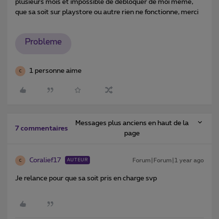
plusieurs mois et impossible de débloquer de moi même,
que sa soit sur playstore ou autre rien ne fonctionne, merci
Probleme
1 personne aime
C
Messages plus anciens en haut de la
7 commentaires
page
Coralief17
Forum|Forum|1 year ago
AUTEUR
C
Je relance pour que sa soit pris en charge svp