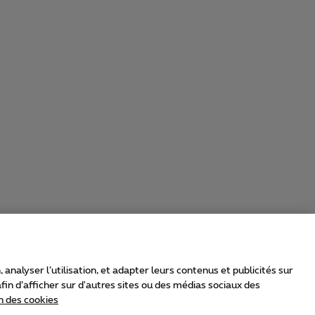
nalyser l’utilisation, et adapter leurs contenus et publicités sur
in d’afficher sur d'autres sites ou des médias sociaux des
n des cookies