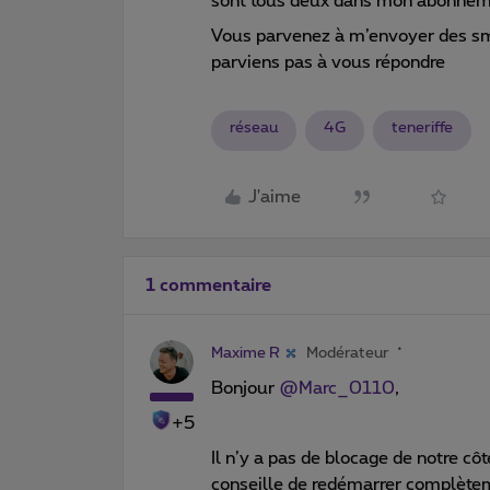
sont tous deux dans mon abonne
Vous parvenez à m’envoyer des sms
parviens pas à vous répondre
réseau
4G
teneriffe
J'aime
1 commentaire
Maxime R
Modérateur
Bonjour
@Marc_0110
,
+5
Il n’y a pas de blocage de notre côt
conseille de redémarrer complèteme