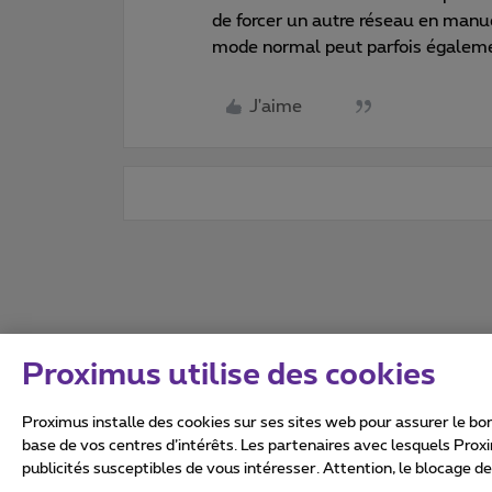
de forcer un autre réseau en manu
mode normal peut parfois égalemen
J'aime
Proximus utilise des cookies
Proximus installe des cookies sur ses sites web pour assurer le bon
base de vos centres d’intérêts. Les partenaires avec lesquels Prox
publicités susceptibles de vous intéresser. Attention, le blocage d
Tous droits réservés. ©
2026