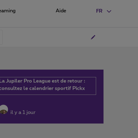
eaming
Aide
FR
La Jupiler Pro League est de retour :
consultez le calendrier sportif Pickx
il y a 1 jour