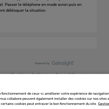
el. Passer le téléphone en mode avion puis en
t débloquer la situation.
Conditions d'utilisation
Accessibility statement
 fonctionnement de ceux-ci, améliorer votre expérience de navigation, a
imus collabore peuvent également installer des cookies sur nos sites af
e certains cookies peut entraver le bon fonctionnement du site.
Gestio
Proximus