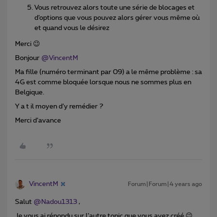
Vous retrouvez alors toute une série de blocages et
d’options que vous pouvez alors gérer vous même où
et quand vous le désirez
Merci 😉
Bonjour
@VincentM
Ma fille (numéro terminant par 09) a le même problème : sa
4G est comme bloquée lorsque nous ne sommes plus en
Belgique.
Y a t il moyen d’y remédier ?
Merci d’avance
VincentM
Forum|Forum|4 years ago
Salut
@Nadou1313
,
Je vous ai répondu sur l’autre topic que vous avez créé 😉