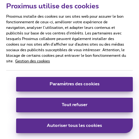
Proximus utilise des cookies
Proximus installe des cookies sur ses sites web pour assurer le bon
Conditions d'utilisation
Accessibility statement
fonctionnement de ceux-ci, améliorer votre expérience de
navigation, analyser l’utilisation, et adapter leurs contenus et
publicités sur base de vos centres d’intérêts. Les partenaires avec
lesquels Proximus collabore peuvent également installer des
cookies sur nos sites afin d’afficher sur d'autres sites ou des médias
sociaux des publicités susceptibles de vous intéresser. Attention, le
Tous droits réservés. ©
2026
Proximus
blocage de certains cookies peut entraver le bon fonctionnement du
site.
Gestion des cookies
Conditions générales, info consommateur
Liste des prix et tarifs
Accessibilité
Vie privée
Politique de gestion des cookies
Cookie manager
Coordonnées de l’entreprise
Paramètres des cookies
Ce site a été créé et est géré conformément au droit belge.
Boulevard du Roi Albert II 27 - B-1030 Bruxelles.
Tout refuser
Carrier & Wholesale Solutions
Autoriser tous les cookies
Proximus Group
|
Telindus
Jobs
|
Sitemap