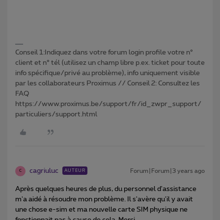
Conseil 1:Indiquez dans votre forum login profile votre n°
client et n° tél (utilisez un champ libre p.ex. ticket pour toute
info spécifique/privé au problème), info uniquement visible
par les collaborateurs Proximus // Conseil 2: Consultez les
FAQ
https://www.proximus.be/support/fr/id_zwpr_support/
particuliers/support.html
cagriuluc
Forum|Forum|3 years ago
AUTEUR
C
Après quelques heures de plus, du personnel d'assistance
m'a aidé à résoudre mon problème. Il s'avère qu'il y avait
une chose e-sim et ma nouvelle carte SIM physique ne
fonctionnait pas à cause de cela. Merci