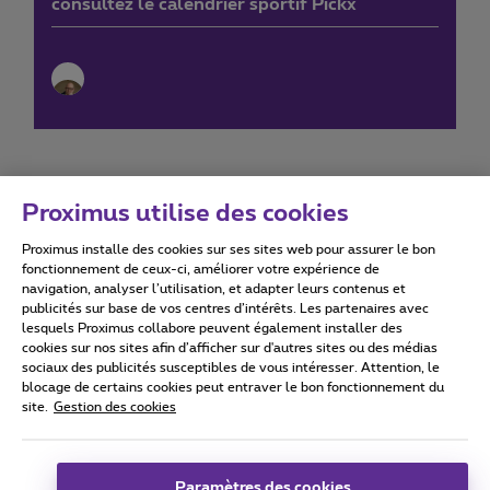
consultez le calendrier sportif Pickx
Proximus utilise des cookies
Proximus installe des cookies sur ses sites web pour assurer le bon
Conditions d'utilisation
Accessibility statement
fonctionnement de ceux-ci, améliorer votre expérience de
navigation, analyser l’utilisation, et adapter leurs contenus et
publicités sur base de vos centres d’intérêts. Les partenaires avec
lesquels Proximus collabore peuvent également installer des
cookies sur nos sites afin d’afficher sur d'autres sites ou des médias
sociaux des publicités susceptibles de vous intéresser. Attention, le
Tous droits réservés. ©
2026
Proximus
blocage de certains cookies peut entraver le bon fonctionnement du
site.
Gestion des cookies
Conditions générales, info consommateur
Liste des prix et tarifs
Accessibilité
Vie privée
Politique de gestion des cookies
Cookie manager
Coordonnées de l’entreprise
Paramètres des cookies