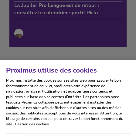
La Jupiler Pro League est de retour :
consultez le calendrier sportif Pickx
Proximus utilise des cookies
Proximus installe des cookies sur ses sites web pour assurer le bon
Conditions d'utilisation
Accessibility statement
fonctionnement de ceux-ci, améliorer votre expérience de
navigation, analyser l’utilisation, et adapter leurs contenus et
publicités sur base de vos centres d’intérêts. Les partenaires avec
lesquels Proximus collabore peuvent également installer des
cookies sur nos sites afin d’afficher sur d'autres sites ou des médias
sociaux des publicités susceptibles de vous intéresser. Attention, le
Tous droits réservés. ©
2026
Proximus
blocage de certains cookies peut entraver le bon fonctionnement du
site.
Gestion des cookies
Conditions générales, info consommateur
Liste des prix et tarifs
Accessibilité
Vie privée