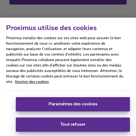
Proximus utilise des cookies
Proximus installe des cookies sur ses sites web pour assurer le bon
Conditions d'utilisation
Accessibility statement
fonctionnement de ceux-ci, améliorer votre expérience de
navigation, analyser l’utilisation, et adapter leurs contenus et
publicités sur base de vos centres d’intérêts. Les partenaires avec
lesquels Proximus collabore peuvent également installer des
cookies sur nos sites afin d’afficher sur d'autres sites ou des médias
sociaux des publicités susceptibles de vous intéresser. Attention, le
Tous droits réservés. ©
2026
Proximus
blocage de certains cookies peut entraver le bon fonctionnement du
site.
Gestion des cookies
Conditions générales, info consommateur
Liste des prix et tarifs
Accessibilité
Vie privée
Politique de gestion des cookies
Cookie manager
Coordonnées de l’entreprise
Paramètres des cookies
Ce site a été créé et est géré conformément au droit belge.
Boulevard du Roi Albert II 27 - B-1030 Bruxelles.
Tout refuser