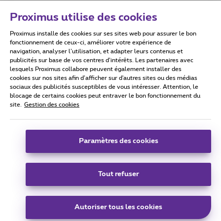
Proximus utilise des cookies
Proximus installe des cookies sur ses sites web pour assurer le bon
Conditions d'utilisation
Accessibility statement
fonctionnement de ceux-ci, améliorer votre expérience de
navigation, analyser l’utilisation, et adapter leurs contenus et
publicités sur base de vos centres d’intérêts. Les partenaires avec
lesquels Proximus collabore peuvent également installer des
cookies sur nos sites afin d’afficher sur d'autres sites ou des médias
sociaux des publicités susceptibles de vous intéresser. Attention, le
Tous droits réservés. ©
2026
Proximus
blocage de certains cookies peut entraver le bon fonctionnement du
site.
Gestion des cookies
Conditions générales, info consommateur
Liste des prix et tarifs
Accessibilité
Vie privée
Politique de gestion des cookies
Cookie manager
Coordonnées de l’entreprise
Paramètres des cookies
Ce site a été créé et est géré conformément au droit belge.
Boulevard du Roi Albert II 27 - B-1030 Bruxelles.
Tout refuser
Carrier & Wholesale Solutions
Autoriser tous les cookies
Proximus Group
|
Telindus
Jobs
|
Sitemap