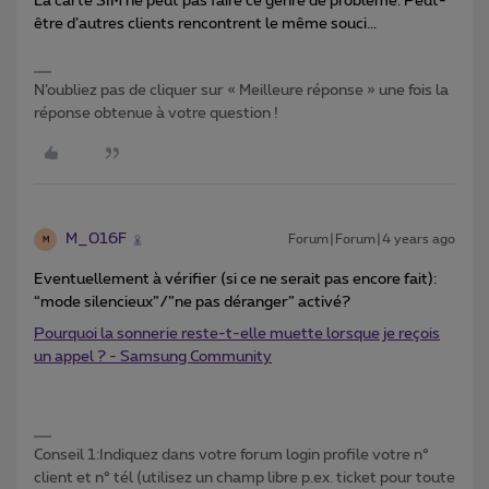
La carte SIM ne peut pas faire ce genre de problème. Peut-
être d’autres clients rencontrent le même souci...
N’oubliez pas de cliquer sur « Meilleure réponse » une fois la
réponse obtenue à votre question !
M_016F
Forum|Forum|4 years ago
M
Eventuellement à vérifier (si ce ne serait pas encore fait):
“mode silencieux”/”ne pas déranger” activé?
Pourquoi la sonnerie reste-t-elle muette lorsque je reçois
un appel ? - Samsung Community
Conseil 1:Indiquez dans votre forum login profile votre n°
client et n° tél (utilisez un champ libre p.ex. ticket pour toute