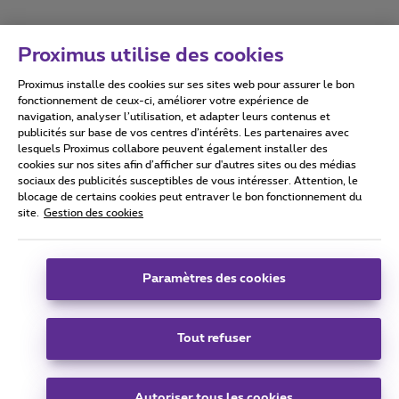
Proximus utilise des cookies
Proximus installe des cookies sur ses sites web pour assurer le bon
Conditions d'utilisation
Accessibility statement
fonctionnement de ceux-ci, améliorer votre expérience de
navigation, analyser l’utilisation, et adapter leurs contenus et
publicités sur base de vos centres d’intérêts. Les partenaires avec
lesquels Proximus collabore peuvent également installer des
cookies sur nos sites afin d’afficher sur d'autres sites ou des médias
sociaux des publicités susceptibles de vous intéresser. Attention, le
Tous droits réservés. ©
2026
Proximus
blocage de certains cookies peut entraver le bon fonctionnement du
site.
Gestion des cookies
Conditions générales, info consommateur
Liste des prix et tarifs
Accessibilité
Vie privée
Politique de gestion des cookies
Cookie manager
Coordonnées de l’entreprise
Paramètres des cookies
Ce site a été créé et est géré conformément au droit belge.
Boulevard du Roi Albert II 27 - B-1030 Bruxelles.
Tout refuser
Carrier & Wholesale Solutions
Autoriser tous les cookies