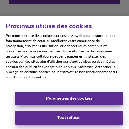
Proximus utilise des cookies
Proximus installe des cookies sur ses sites web pour assurer le bon
Conditions d'utilisation
Accessibility statement
fonctionnement de ceux-ci, améliorer votre expérience de
navigation, analyser l’utilisation, et adapter leurs contenus et
publicités sur base de vos centres d’intérêts. Les partenaires avec
lesquels Proximus collabore peuvent également installer des
cookies sur nos sites afin d’afficher sur d'autres sites ou des médias
sociaux des publicités susceptibles de vous intéresser. Attention, le
Tous droits réservés. ©
2026
Proximus
blocage de certains cookies peut entraver le bon fonctionnement du
site.
Gestion des cookies
Conditions générales, info consommateur
Liste des prix et tarifs
Accessibilité
Vie privée
Politique de gestion des cookies
Cookie manager
Coordonnées de l’entreprise
Paramètres des cookies
Ce site a été créé et est géré conformément au droit belge.
Boulevard du Roi Albert II 27 - B-1030 Bruxelles.
Tout refuser