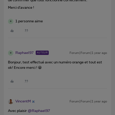
de confirmer que tout fonctionne correctement.
Merci d’avance !
1 personne aime
R
Raphael97
Forum|Forum|1 year ago
AUTEUR
R
Bonjour, test effectué avec un numéro orange et tout est
ok! Encore merci ! 😁
VincentM
Forum|Forum|1 year ago
Avec plaisir ​
@Raphael97