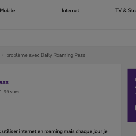
Mobile
Internet
TV & Str
problème avec Daily Roaming Pass
ass
95 vues
 utiliser internet en roaming mais chaque jour je