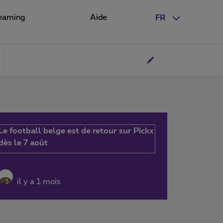
eaming
Aide
FR
Le football belge est de retour sur Pickx
dès le 7 août
il y a 1 mois