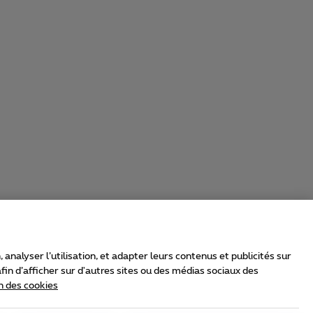
nalyser l’utilisation, et adapter leurs contenus et publicités sur
in d’afficher sur d'autres sites ou des médias sociaux des
n des cookies