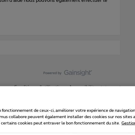
esoin d’aide nous pouvons également effectuer le
Conditions d'utilisation
Accessibility statement
 fonctionnement de ceux-ci, améliorer votre expérience de navigation, a
imus collabore peuvent également installer des cookies sur nos sites af
e certains cookies peut entraver le bon fonctionnement du site.
Gestio
Proximus
consommateur
Liste des prix et tarifs
Accessibilité