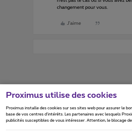
n’est pas le cas où si vous avez b
changement pour vous.
J'aime
Proximus utilise des cookies
Proximus installe des cookies sur ses sites web pour assurer le bon
base de vos centres d’intérêts. Les partenaires avec lesquels Prox
publicités susceptibles de vous intéresser. Attention, le blocage d
Tous droits réservés. ©
2026
Conditions générales, info 