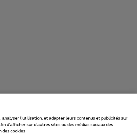
nalyser l’utilisation, et adapter leurs contenus et publicités sur
in d’afficher sur d'autres sites ou des médias sociaux des
n des cookies