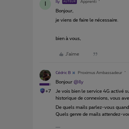
Ily
Apprenti
AUTEUR
I
Bonjour,
je viens de faire le nécessaire.
bien à vous,
J'aime
Cédric B
Proximus Ambassadeur
Bonjour
@Ily
+7
Je vois bien le service 4G activé 
historique de connexions, vous av
De quels mails parlez-vous quand 
Quels genre de mails attendez-vo