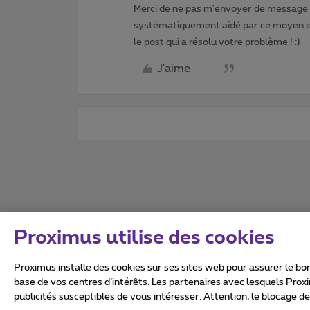
Merci de ne pas m'envoyer de message p
systématiquement aidé par ce moyen et 
le post qui a résolu votre problème ! :)
J'aime
Proximus utilise des cookies
Proximus installe des cookies sur ses sites web pour assurer le bon
base de vos centres d’intérêts. Les partenaires avec lesquels Prox
publicités susceptibles de vous intéresser. Attention, le blocage d
Tous droits réservés. ©
2026