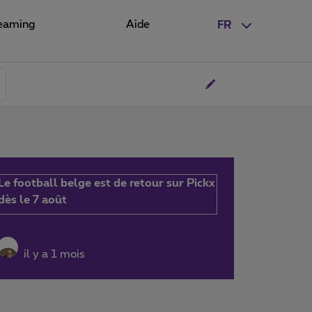
eaming
Aide
FR
Le football belge est de retour sur Pickx
dès le 7 août
il y a 1 mois