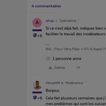
4 commentaires
alloja
Spécialiste
A
Si ce n’est déjà fait, indiquez bien
faciliter le travail des modérateurs
+6
BXL • Flex+ Ultra Fiber + V7c & Apple 
1 personne aime
I
J'aime
VincentM
Modérateur
Bonjour,
+6
Cela fait plusieurs semaines que 
mes problèmes qui sont les suivan