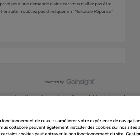
rivé pour une demande d'aide car vous n'allez pas être
ensuite n'oubliez pas d'indiquer en "Meilleure Réponse"
Conditions d'utilisation
Accessibility statement
 fonctionnement de ceux-ci, améliorer votre expérience de navigation, a
imus collabore peuvent également installer des cookies sur nos sites af
e certains cookies peut entraver le bon fonctionnement du site.
Gestio
Proximus