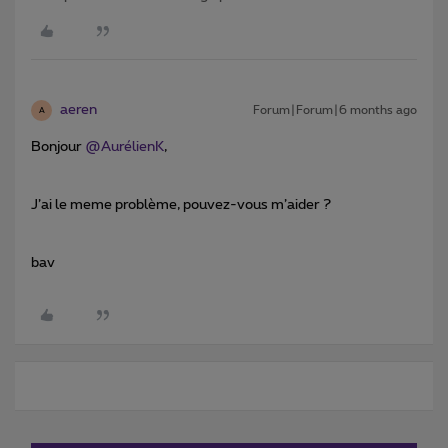
aeren
Forum|Forum|6 months ago
A
Bonjour ​
@AurélienK
,
J’ai le meme problème, pouvez-vous m’aider ?
bav