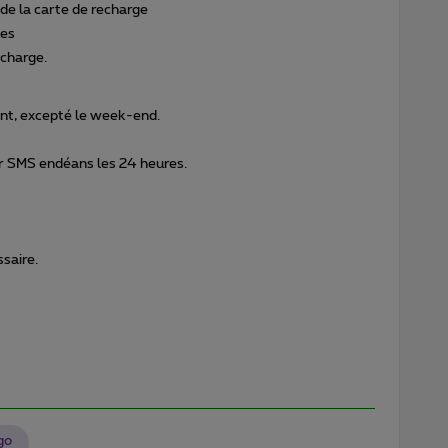
de la carte de recharge
les
echarge.
ent, excepté le week-end.
r SMS endéans les 24 heures.
ssaire.
go