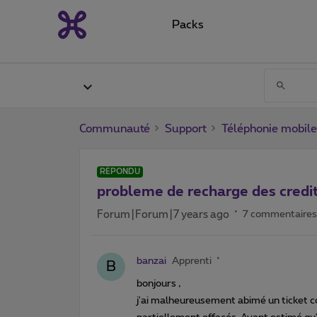
Packs
Communauté
Support
Téléphonie mobile
RÉPONDU
probleme de recharge des credit
Forum|Forum|7 years ago
7 commentaires
banzai
Apprenti
B
bonjours ,
j'ai malheureusement abimé un ticket cod