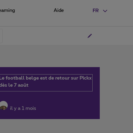
eaming
Aide
FR
Le football belge est de retour sur Pickx
dès le 7 août
il y a 1 mois