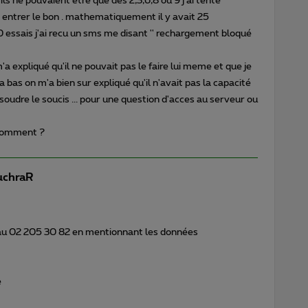
ls ne pouvaient etre que des 2,3,6,8 ou 9 j'ai tenté
 entrer le bon . mathematiquement il y avait 25
10 essais j'ai recu un sms me disant '' rechargement bloqué
'a expliqué qu'il ne pouvait pas le faire lui meme et que je
 bas on m'a bien sur expliqué qu'il n'avait pas la capacité
soudre le soucis ... pour une question d'acces au serveur ou
 comment ?
chraR
au 02 205 30 82 en mentionnant les données
e