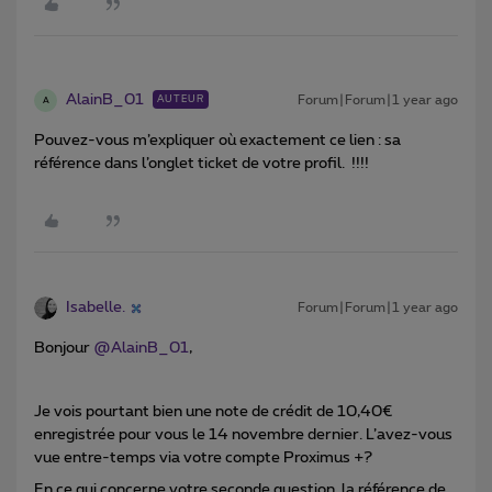
AlainB_01
Forum|Forum|1 year ago
AUTEUR
A
Pouvez-vous m’expliquer où exactement ce lien : sa
référence dans l’onglet ticket de votre profil. !!!!
Isabelle.
Forum|Forum|1 year ago
Bonjour ​
@AlainB_01
,
Je vois pourtant bien une note de crédit de 10,40€
enregistrée pour vous le 14 novembre dernier. L’avez-vous
vue entre-temps via votre compte Proximus +?
En ce qui concerne votre seconde question, la référence de