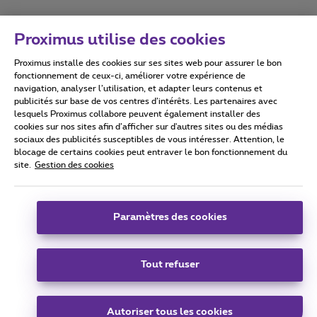
Proximus utilise des cookies
Proximus installe des cookies sur ses sites web pour assurer le bon
Conditions d'utilisation
Accessibility statement
fonctionnement de ceux-ci, améliorer votre expérience de
navigation, analyser l’utilisation, et adapter leurs contenus et
publicités sur base de vos centres d’intérêts. Les partenaires avec
lesquels Proximus collabore peuvent également installer des
cookies sur nos sites afin d’afficher sur d'autres sites ou des médias
sociaux des publicités susceptibles de vous intéresser. Attention, le
Tous droits réservés. ©
2026
Proximus
blocage de certains cookies peut entraver le bon fonctionnement du
site.
Gestion des cookies
Conditions générales, info consommateur
Liste des prix et tarifs
Accessibilité
Vie privée
Politique de gestion des cookies
Cookie manager
Coordonnées de l’entreprise
Paramètres des cookies
Ce site a été créé et est géré conformément au droit belge.
Boulevard du Roi Albert II 27 - B-1030 Bruxelles.
Tout refuser
Carrier & Wholesale Solutions
Autoriser tous les cookies
Proximus Group
|
Telindus