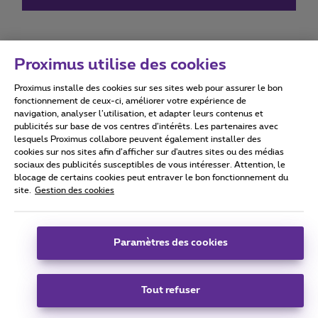
Proximus utilise des cookies
Proximus installe des cookies sur ses sites web pour assurer le bon
Conditions d'utilisation
Accessibility statement
fonctionnement de ceux-ci, améliorer votre expérience de
navigation, analyser l’utilisation, et adapter leurs contenus et
publicités sur base de vos centres d’intérêts. Les partenaires avec
lesquels Proximus collabore peuvent également installer des
cookies sur nos sites afin d’afficher sur d'autres sites ou des médias
sociaux des publicités susceptibles de vous intéresser. Attention, le
Tous droits réservés. ©
2026
Proximus
blocage de certains cookies peut entraver le bon fonctionnement du
site.
Gestion des cookies
Conditions générales, info consommateur
Liste des prix et tarifs
Accessibilité
Vie privée
Politique de gestion des cookies
Cookie manager
Coordonnées de l’entreprise
Paramètres des cookies
Ce site a été créé et est géré conformément au droit belge.
Boulevard du Roi Albert II 27 - B-1030 Bruxelles.
Tout refuser