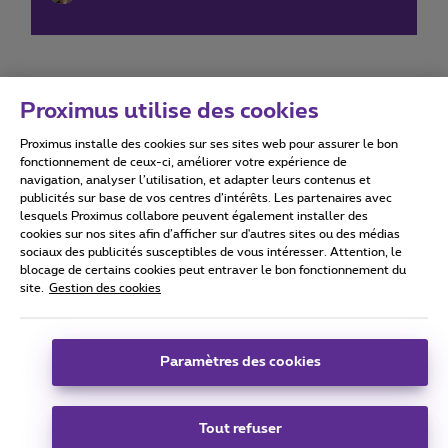
Proximus utilise des cookies
Proximus installe des cookies sur ses sites web pour assurer le bon
Conditions d'utilisation
Accessibility statement
fonctionnement de ceux-ci, améliorer votre expérience de
navigation, analyser l’utilisation, et adapter leurs contenus et
publicités sur base de vos centres d’intérêts. Les partenaires avec
lesquels Proximus collabore peuvent également installer des
cookies sur nos sites afin d’afficher sur d'autres sites ou des médias
sociaux des publicités susceptibles de vous intéresser. Attention, le
Tous droits réservés. ©
2026
Proximus
blocage de certains cookies peut entraver le bon fonctionnement du
site.
Gestion des cookies
Conditions générales, info consommateur
Liste des prix et tarifs
Accessibilité
Vie privée
Politique de gestion des cookies
Cookie manager
Coordonnées de l’entreprise
Paramètres des cookies
Ce site a été créé et est géré conformément au droit belge.
Boulevard du Roi Albert II 27 - B-1030 Bruxelles.
Tout refuser