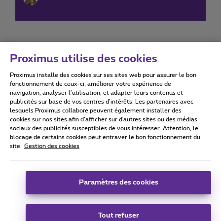
Proximus utilise des cookies
Proximus installe des cookies sur ses sites web pour assurer le bon
Conditions d'utilisation
Accessibility statement
fonctionnement de ceux-ci, améliorer votre expérience de
navigation, analyser l’utilisation, et adapter leurs contenus et
publicités sur base de vos centres d’intérêts. Les partenaires avec
lesquels Proximus collabore peuvent également installer des
cookies sur nos sites afin d’afficher sur d'autres sites ou des médias
sociaux des publicités susceptibles de vous intéresser. Attention, le
Tous droits réservés. ©
2026
Proximus
blocage de certains cookies peut entraver le bon fonctionnement du
site.
Gestion des cookies
Conditions générales, info consommateur
Liste des prix et tarifs
Accessibilité
Vie privée
Politique de gestion des cookies
Cookie manager
Coordonnées de l’entreprise
Paramètres des cookies
Ce site a été créé et est géré conformément au droit belge.
Boulevard du Roi Albert II 27 - B-1030 Bruxelles.
Tout refuser