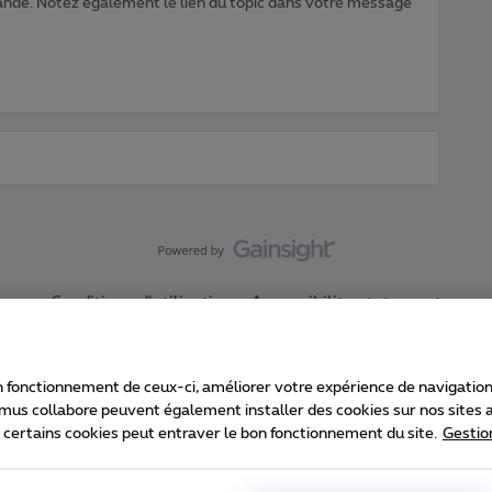
nde. Notez également le lien du topic dans votre message
Conditions d'utilisation
Accessibility statement
 fonctionnement de ceux-ci, améliorer votre expérience de navigation, a
imus collabore peuvent également installer des cookies sur nos sites af
e certains cookies peut entraver le bon fonctionnement du site.
Gestio
Proximus
consommateur
Liste des prix et tarifs
Accessibilité
stion des cookies
Cookie manager
Coordonnées de l’entreprise
Ca