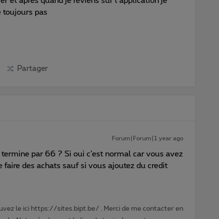
r et après quand je reviens sur l’application je
 toujours pas
Partager
Forum|Forum|1 year ago
e termine par 66 ? Si oui c’est normal car vous avez
e faire des achats sauf si vous ajoutez du credit
vez le ici https://sites.bipt.be/ . Merci de me contacter en