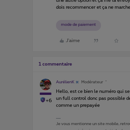
une autre option et ça me la envoye
dois recommencer et ça ne marche
mode de paiement
J'aime
1 commentaire
AurélienK
Modérateur
Hello, est ce bien le numéro qui s
un full control donc pas possible d
+6
comme un prepayée
Je vous mentionne un site mobile, retrou