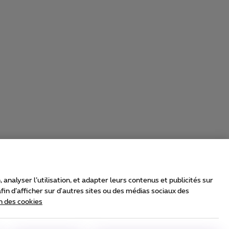
nalyser l’utilisation, et adapter leurs contenus et publicités sur
in d’afficher sur d'autres sites ou des médias sociaux des
n des cookies
rrier & Wholesale Solutions