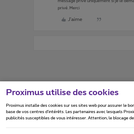
message privé uniquement si je le dema
privé. Merci
J'aime
Proximus utilise des cookies
Proximus installe des cookies sur ses sites web pour assurer le bon
base de vos centres d’intérêts. Les partenaires avec lesquels Prox
publicités susceptibles de vous intéresser. Attention, le blocage d
Tous droits réservés. ©
2026
Conditions générales, info 
Vie privée
Politique de ge