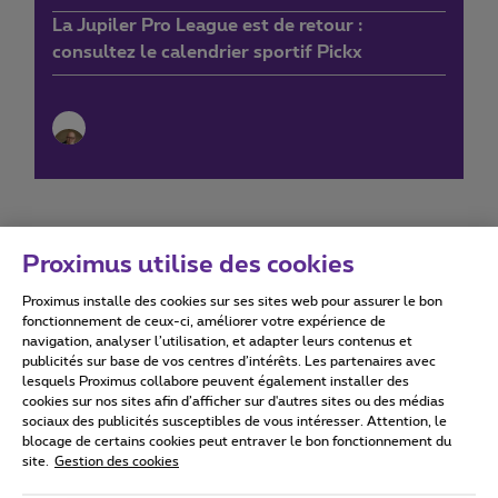
La Jupiler Pro League est de retour :
consultez le calendrier sportif Pickx
Proximus utilise des cookies
Proximus installe des cookies sur ses sites web pour assurer le bon
Conditions d'utilisation
Accessibility statement
fonctionnement de ceux-ci, améliorer votre expérience de
navigation, analyser l’utilisation, et adapter leurs contenus et
publicités sur base de vos centres d’intérêts. Les partenaires avec
lesquels Proximus collabore peuvent également installer des
cookies sur nos sites afin d’afficher sur d'autres sites ou des médias
sociaux des publicités susceptibles de vous intéresser. Attention, le
Tous droits réservés. ©
2026
Proximus
blocage de certains cookies peut entraver le bon fonctionnement du
site.
Gestion des cookies
Conditions générales, info consommateur
Liste des prix et tarifs
Accessibilité
Vie privée