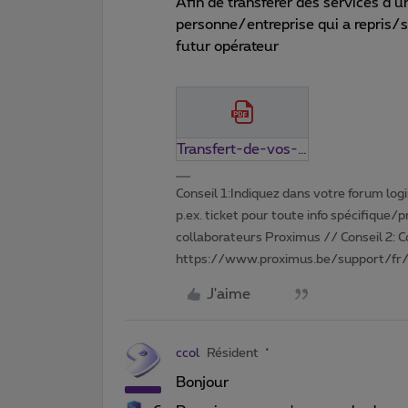
Afin de transférer des services d’u
personne/entreprise qui a repris/
futur opérateur
Transfert-de-vos-services-Proximus.pdf
Conseil 1:Indiquez dans votre forum login 
p.ex. ticket pour toute info spécifique/
collaborateurs Proximus // Conseil 2: 
https://www.proximus.be/support/fr/
J'aime
ccol
Résident
Bonjour