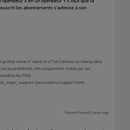
n opérateur X en un opérateur Y il faut que la
souscrit les abonnements s’adresse à son
profile votre n° client et n° tél (utilisez un champ libre
privé au problème), info uniquement visible par les
Consultez les FAQ
id_zwpr_support/particuliers/support.html
Forum|Forum|2 years ago