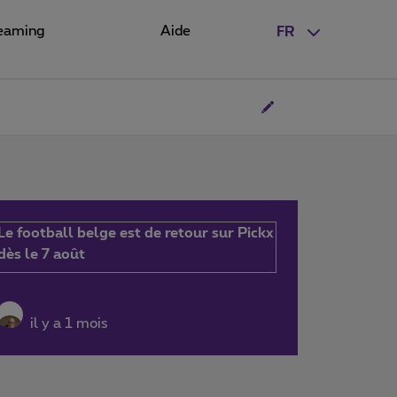
eaming
Aide
FR
Le football belge est de retour sur Pickx
dès le 7 août
il y a 1 mois