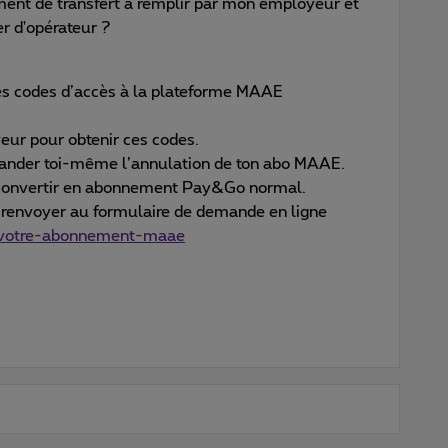
ent de transfert à remplir par mon employeur et
r d'opérateur ?
es codes d’accès à la plateforme MAAE
yeur pour obtenir ces codes.
mander toi-même l’annulation de ton abo MAAE.
e convertir en abonnement Pay&Go normal.
e renvoyer au formulaire de demande en ligne
-votre-abonnement-maae