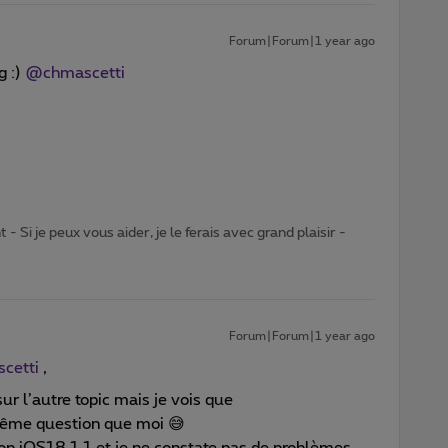
Forum|Forum|1 year ago
:) ​
@chmascetti
- Si je peux vous aider, je le ferais avec grand plaisir -
Forum|Forum|1 year ago
cetti
,
ur l’autre topic mais je vois que ​
ême question que moi 😅
on iOS18.1.1 et je ne constate pas de problèmes.