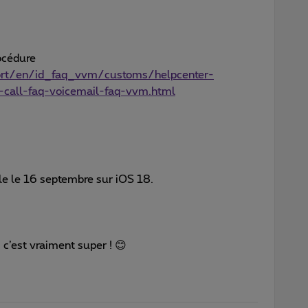
rocédure
ort/en/id_faq_vvm/customs/helpcenter-
-call-faq-voicemail-faq-vvm.html
ble le 16 septembre sur iOS 18.
 c’est vraiment super ! 😊