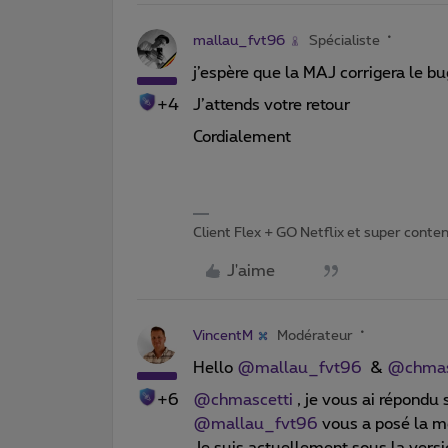
mallau_fvt96
Spécialiste
j’espère que la MAJ corrigera le bug 
+4
J’attends votre retour
Cordialement
Client Flex + GO Netflix et super content 
J'aime
VincentM
Modérateur
Hello ​
@mallau_fvt96
& ​
@chmas
+6
@chmascetti
, je vous ai répondu s
@mallau_fvt96
vous a posé la m
Je suis actuellement sous la versi