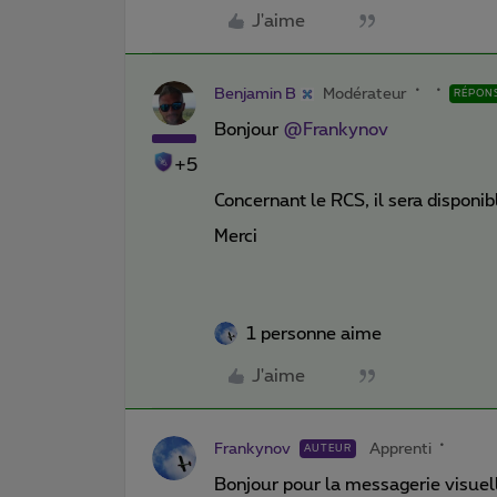
J'aime
Benjamin B
Modérateur
RÉPON
Bonjour
@Frankynov
+5
Concernant le RCS, il sera disponi
Merci
1 personne aime
J'aime
Frankynov
Apprenti
AUTEUR
Bonjour pour la messagerie visuell