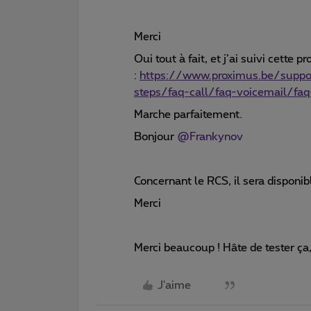
Merci
Oui tout à fait, et j’ai suivi cette p
:
https://www.proximus.be/supp
steps/faq-call/faq-voicemail/faq
Marche parfaitement.
Bonjour
@Frankynov
Concernant le RCS, il sera disponi
Merci
Merci beaucoup ! Hâte de tester ça,
J'aime