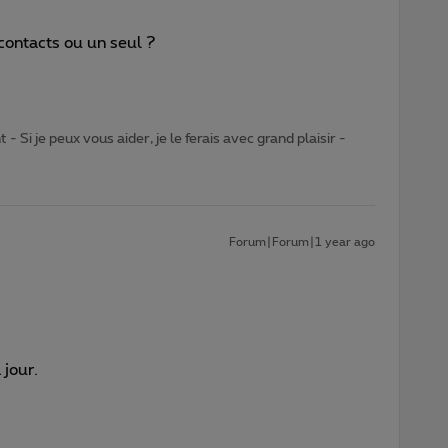
 contacts ou un seul ?
- Si je peux vous aider, je le ferais avec grand plaisir -
Forum|Forum|1 year ago
 jour.